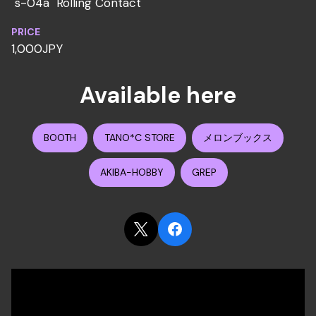
"s-04a" Rolling Contact
PRICE
1,000JPY
Available here
BOOTH
TANO*C STORE
メロンブックス
AKIBA-HOBBY
GREP